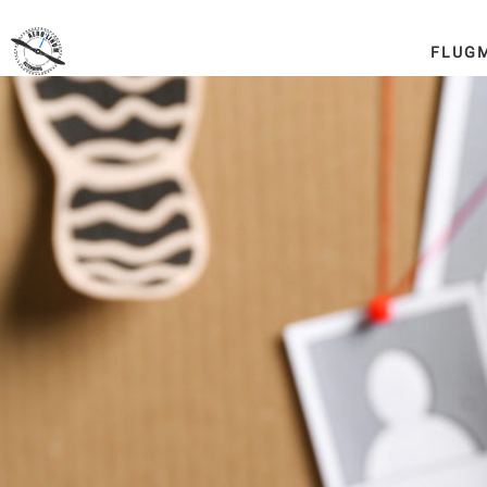
FLUG
Aerolinum Altenberg
Flugmuseum und Kunstkurse für Kinder und Jugendliche